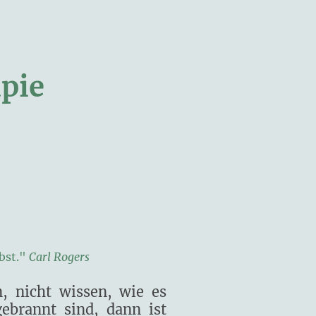
Online-Sitzungen über freie Mitarbeiterinnen
Über mich
apie
bst."
Carl Rogers
, nicht wissen, wie es
ebrannt sind, dann ist