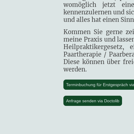
womöglich jetzt eine
kennenzulernen und sich
und alles hat einen Sin
Kommen Sie gerne zeit
meine Praxis und lasse
Heilpraktikergesetz,
Paartherapie / Paarber
Diese können über frei
werden.
Terminbuchung für Erstgespräch via
Anfrage senden via Doctolib