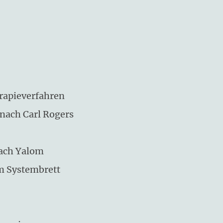
eite
Behandlungsschwerpunkte
BGM
rapieverfahren
nach Carl Rogers
ach Yalom
em Systembrett